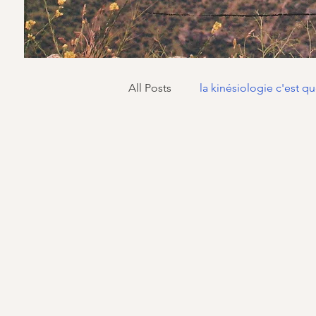
All Posts
la kinésiologie c'est qu
Annie MAZUY kinésiologe