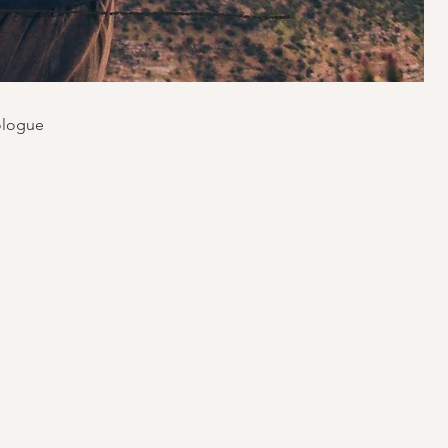
ologue
.