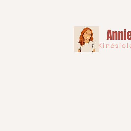
Anni
Kinésiol