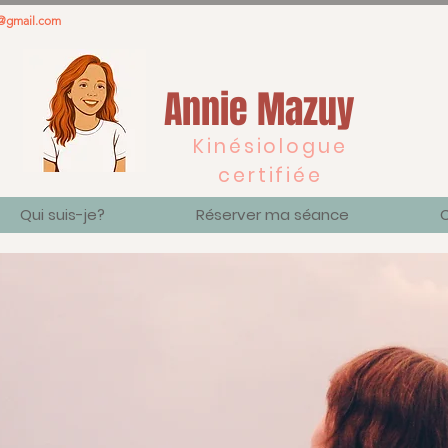
o@gmail.com
Annie Mazuy
Kinésiologue
certifiée
Qui suis-je?
Réserver ma séance