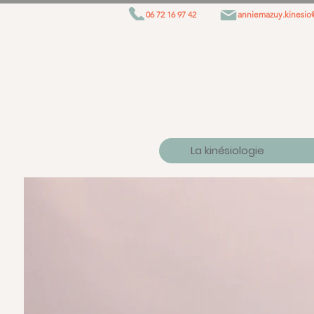
06 72 16 97 42
anniemazuy.kinesi
La kinésiologie